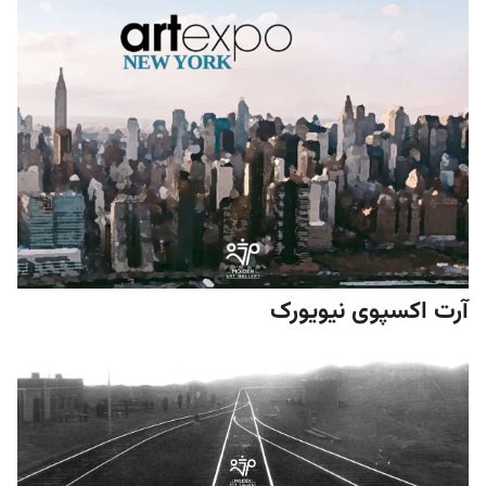
آرت اکسپوی نیویورک