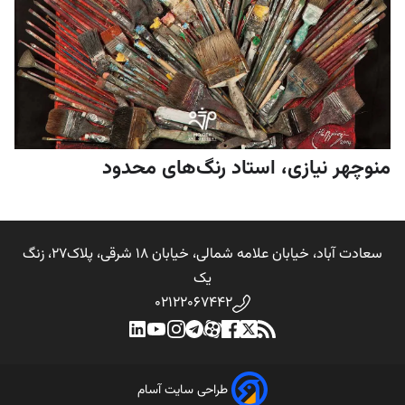
منوچهر نیازی، استاد رنگ‌های محدود
سعادت آباد، خیابان علامه شمالی، خیابان 18 شرقی، پلاک27، زنگ
یک
02122067442
طراحی سایت آسام