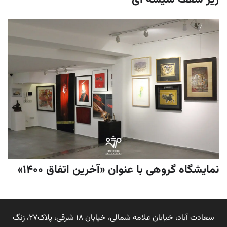
نمایشگاه گروهی با عنوان «آخرین اتفاق 1400»
سعادت آباد، خیابان علامه شمالی، خیابان 18 شرقی، پلاک27، زنگ