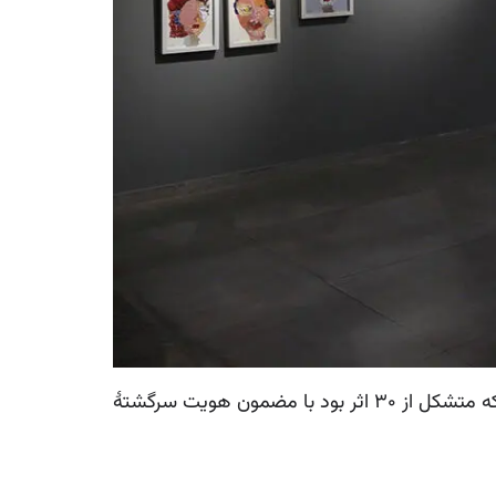
گالری مژده در تاریخ 24 الی 31 خرداد ماه 1398 میزبان نخستین نمایشگاه انفرادی الهام عظیمی بود. این نمایشگاه که متشکل از 30 اثر بود با مضمون هویت سرگشتۀ