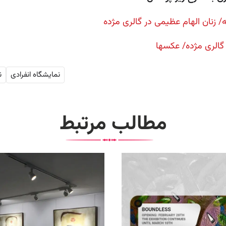
 زنان الهام عظیمی در گالری مژده
 گالری مژده/ عکسها
نمایشگاه انفرادی
ن
مطالب مرتبط