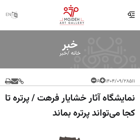
EN
خبر
خانه /
خبر
A
۱۴۰۴/۰۹/۲۸
511
نمایشگاه آثار خشایار فرهت / پرتره تا
کجا می‌تواند پرتره بماند