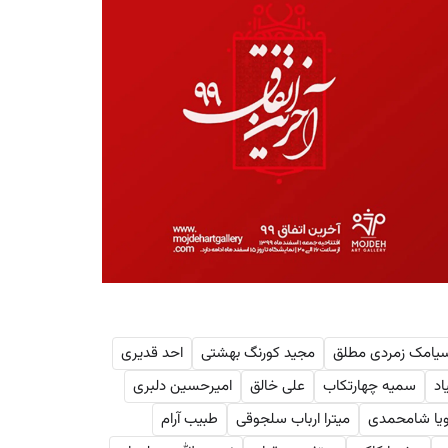
یامک زمردی مطلق
مجید کورنگ بهشتی
احد قدیری
اد
سمیه چهارتکاب
علی خالق
امیر‌حسین دلبری
ویا شامحمدی
میترا ارباب سلجوقی
طبیب آرام