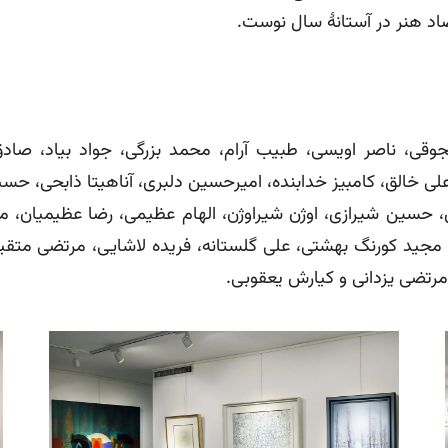
اد هنر در آستانۀ سال نوست.
جوقی، ناصر اویسی، طبیب آرام، محمد بزرگی، جواد بیاد، صا
لی خالق، کامبیز خدابنده، امیرحسین دلبری، آناهیتا ذابحی، 
 حسین شیرازی، اوژن شیراوژن، الهام عظیمی، رضا عظیمیان، م
جید کورنگ بهشتی، علی گلستانه، فریده لاشایی، مرتضی متقیا
مرتضی یزدانی و کیارش یعقوبی.