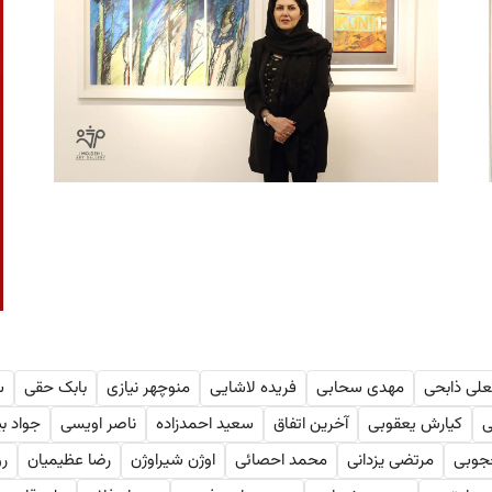
لی ذابحی
مهدی سحابی
فریده لاشایی
منوچهر نیازی
بابک حقی
س
ی
کیارش یعقوبی
آخرین اتفاق
سعید احمدزاده
ناصر اویسی
جواد بی
جوبی
مرتضی یزدانی
محمد احصائی
اوژن شیر‌اوژن
رضا عظیمیان
ر