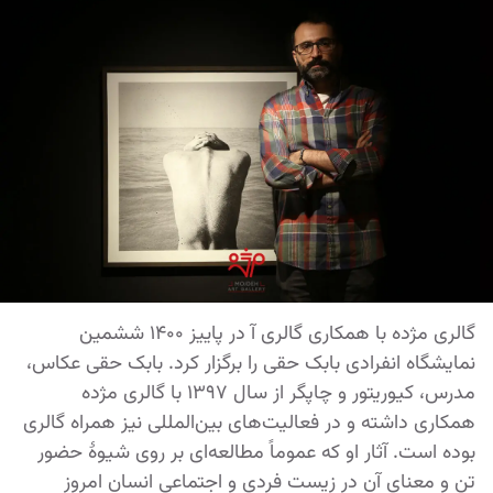
گالری مژده با همکاری گالری آ در پاییز 1400 ششمین
نمایشگاه انفرادی بابک حقی را برگزار کرد. بابک حقی عکاس،
مدرس، کیوریتور و چاپگر از سال 1397 با گالری مژده
همکاری داشته و در فعالیت‌های بین‌المللی نیز همراه گالری
بوده است. آثار او که عموماً مطالعه‌ای بر روی شیوۀ حضور
تن و معنای آن در زیست فردی و اجتماعی انسان امروز