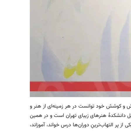
اش و کوشش خود توانست در هر زمینه‌ای از هنر و
ثبت برساند. او متولد 1318 در قزوین بوده و فارغ‌التحصیل دانشکدۀ هنرهای زیبای تهران است و در همین
ز پر التهاب‌ترینِ دوران‌ها درس خواند، آموزاند،