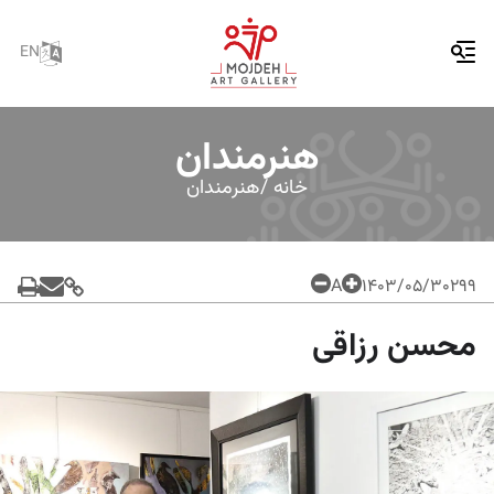
EN
هنرمندان
خانه /
هنرمندان
A
۱۴۰۳/۰۵/۳۰
299
محسن رزاقی