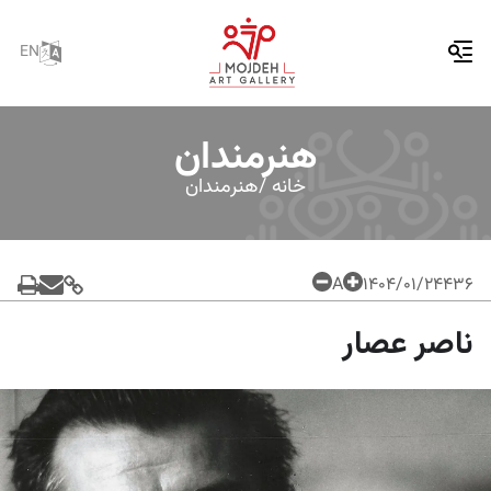
EN
هنرمندان
خانه /
هنرمندان
A
۱۴۰۴/۰۱/۲۴
436
ناصر عصار