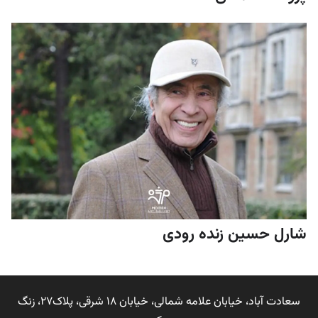
شارل حسین زنده رودی
سعادت آباد، خیابان علامه شمالی، خیابان 18 شرقی، پلاک27، زنگ