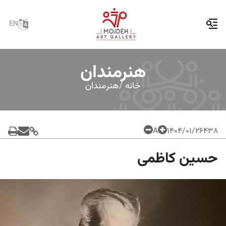
EN
هنرمندان
خانه /
هنرمندان
A
۱۴۰۴/۰۱/۲۶
438
حسین کاظمی